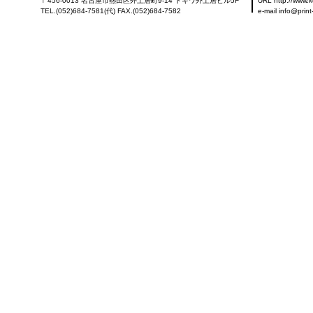
〒456-0013 名古屋市熱田区外土居町9-14 トキワ外土居ビル5F
URL http://www.k
TEL.(052)684-7581(代) FAX.(052)684-7582
e-mail info@prin