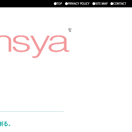
●TOP
●SITE MAP
●SITE MAP
●C
弘文社
求人情報
創る。