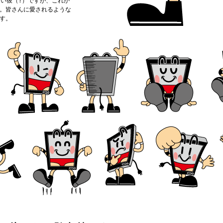
多い彼（?）ですが、これか
。皆さんに愛されるような
す。